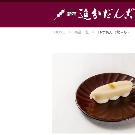
HOME
商品一覧
ゆずあん（秋～冬）