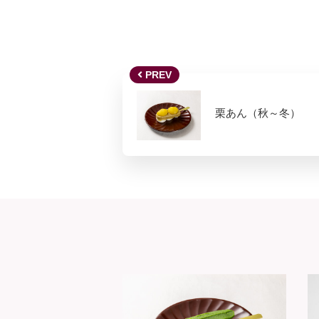
PREV
栗あん（秋～冬）