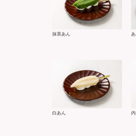
抹茶あん
あ
白あん
内