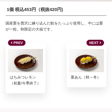
1個 税込453円（税抜420円)
国産栗を贅沢に練り込んだ餡をたっぷり使用し、中には栗
が一粒。秋限定の大福です。
PREV
NEXT
はちみつレモン
栗あん（秋～冬）
（初夏/今季終了）