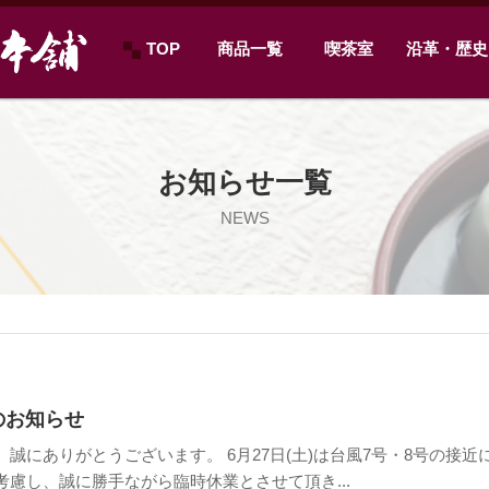
TOP
商品一覧
喫茶室
沿革・歴史
お知らせ一覧
NEWS
業のお知らせ
誠にありがとうございます。 6月27日(土)は台風7号・8号の接近
慮し、誠に勝手ながら臨時休業とさせて頂き...